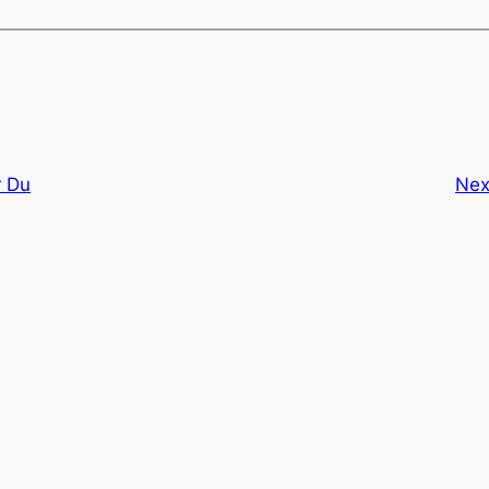
r Du
Nex