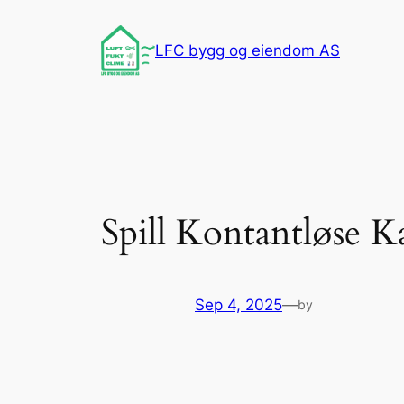
Skip
to
LFC bygg og eiendom AS
content
Spill Kontantløse K
Sep 4, 2025
—
by