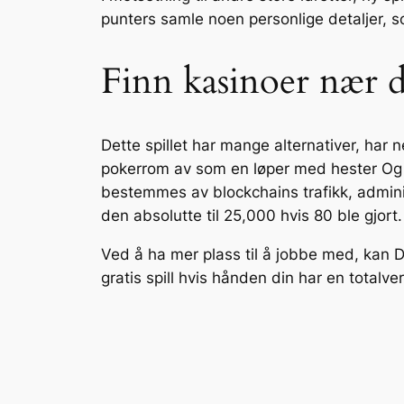
punters samle noen personlige detaljer, 
Finn kasinoer nær 
Dette spillet har mange alternativer, har 
pokerrom av som en løper med hester Og Ch
bestemmes av blockchains trafikk, adminis
den absolutte til 25,000 hvis 80 ble gjort.
Ved å ha mer plass til å jobbe med, kan D
gratis spill hvis hånden din har en totalv