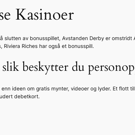
se Kasinoer
på slutten av bonusspillet, Avstanden Derby er omstridt
 Riviera Riches har også et bonusspill.
: slik beskytter du persono
enn ideen om gratis mynter, videoer og lyder. Et flott till
ludert debetkort.