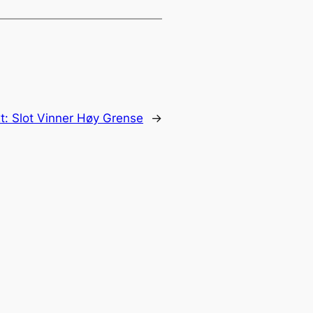
t:
Slot Vinner Høy Grense
→