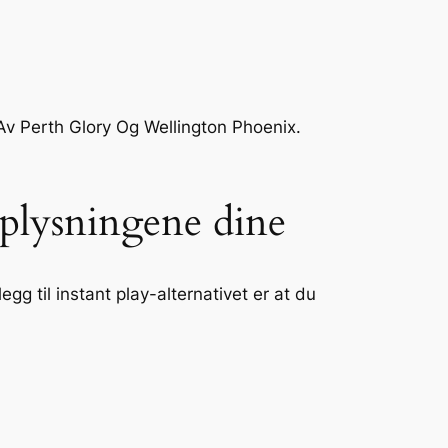
 Av Perth Glory Og Wellington Phoenix.
pplysningene dine
egg til instant play-alternativet er at du