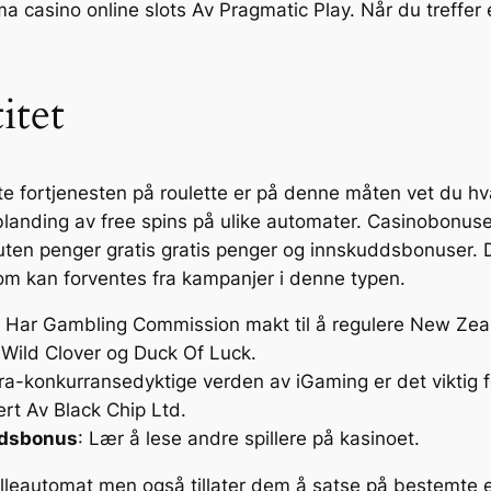
ma casino online slots Av Pragmatic Play. Når du treffer 
itet
ste fortjenesten på roulette er på denne måten vet du h
n blanding av free spins på ulike automater. Casinobonus
uten penger gratis gratis penger og innskuddsbonuser. De
som kan forventes fra kampanjer i denne typen.
t Har Gambling Commission makt til å regulere New Zeala
 Wild Clover og Duck Of Luck.
ltra-konkurransedyktige verden av iGaming er det viktig f
rt Av Black Chip Ltd.
ddsbonus
: Lær å lese andre spillere på kasinoet.
spilleautomat men også tillater dem å satse på bestemte e