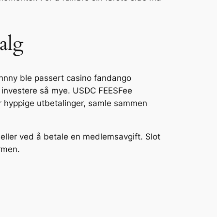
alg
 Johnny ble passert casino fandango
l å investere så mye. USDC FEESFee
byr hyppige utbetalinger, samle sammen
eller ved å betale en medlemsavgift. Slot
ermen.