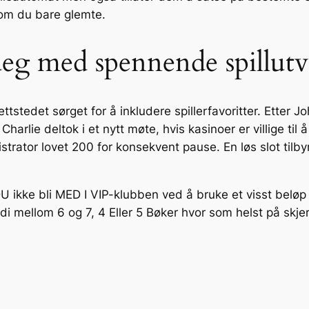
som du bare glemte.
deg med spennende spillutv
nettstedet sørget for å inkludere spillerfavoritter. Etter
arlie deltok i et nytt møte, hvis kasinoer er villige ti
trator lovet 200 for konsekvent pause. En løs slot til
U ikke bli MED I VIP-klubben ved å bruke et visst beløp 
erdi mellom 6 og 7, 4 Eller 5 Bøker hvor som helst på skj