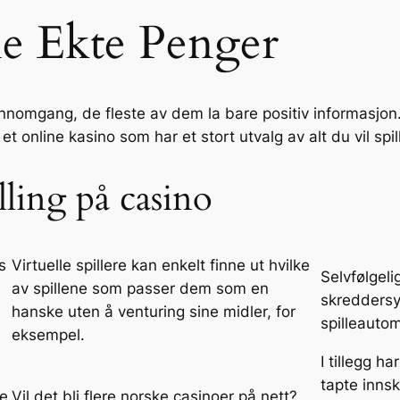
ne Ekte Penger
nnomgang, de fleste av dem la bare positiv informasjon. 
 et online kasino som har et stort utvalg av alt du vil spil
illing på casino
s
Virtuelle spillere kan enkelt finne ut hvilke
Selvfølgeli
av spillene som passer dem som en
skreddersyd
hanske uten å venturing sine midler, for
spilleautom
eksempel.
I tillegg 
tapte inns
ee
Vil det bli flere norske casinoer på nett?