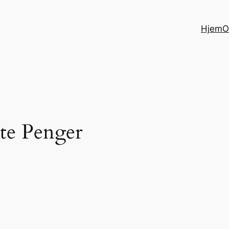
Hjem
O
kte Penger