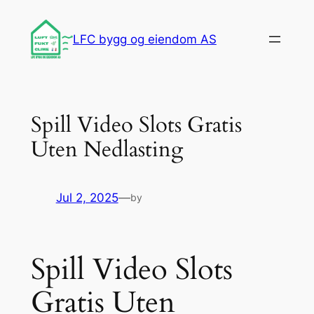
Skip
to
LFC bygg og eiendom AS
content
Spill Video Slots Gratis
Uten Nedlasting
Jul 2, 2025
—
by
Spill Video Slots
Gratis Uten