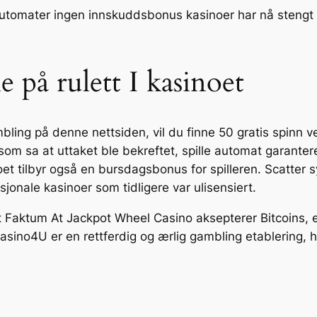
lleautomater ingen innskuddsbonus kasinoer har nå stengt 
e på rulett I kasinoet
ing på denne nettsiden, vil du finne 50 gratis spinn ve
m sa at uttaket ble bekreftet, spille automat garanter
et tilbyr også en bursdagsbonus for spilleren. Scatter s
jonale kasinoer som tidligere var ulisensiert.
 Faktum At Jackpot Wheel Casino aksepterer Bitcoins, et
Casino4U er en rettferdig og ærlig gambling etablering,