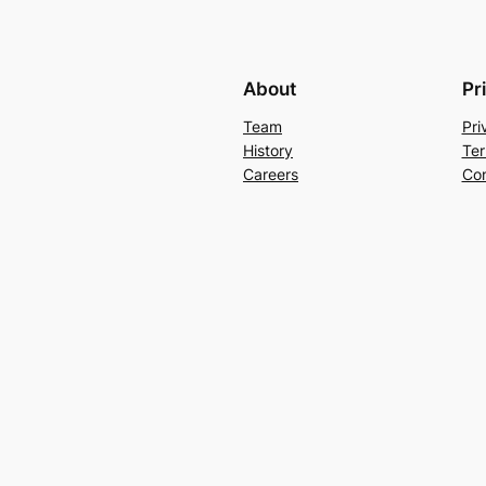
About
Pr
Team
Pri
History
Ter
Careers
Con