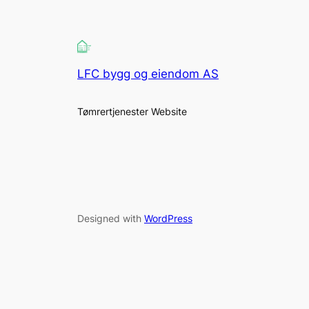
LFC bygg og eiendom AS
Tømrertjenester Website
Designed with
WordPress