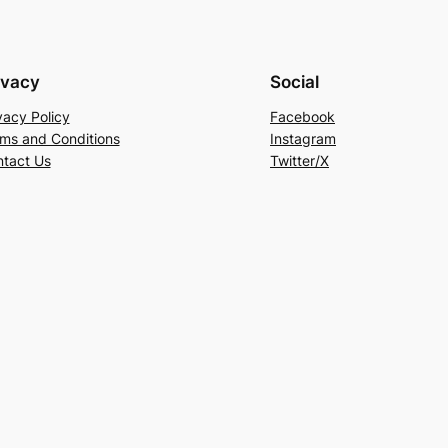
ivacy
Social
vacy Policy
Facebook
ms and Conditions
Instagram
tact Us
Twitter/X