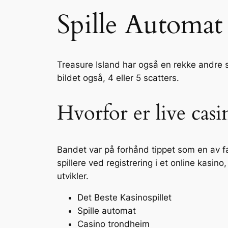
Spille Automat
Treasure Island har også en rekke andre sp
bildet også, 4 eller 5 scatters.
Hvorfor er live cas
Bandet var på forhånd tippet som en av fav
spillere ved registrering i et online kasi
utvikler.
Det Beste Kasinospillet
Spille automat
Casino trondheim