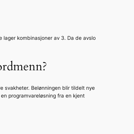
de lager kombinasjoner av 3. Da de avslo
 nordmenn?
e svakheter. Belønningen blir tildelt nye
er en programvareløsning fra en kjent