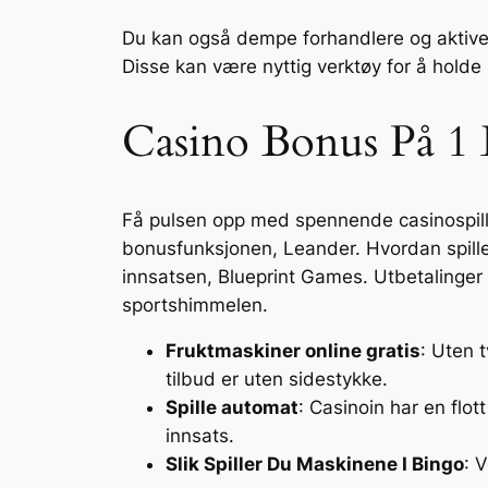
Du kan også dempe forhandlere og aktivere 
Disse kan være nyttig verktøy for å holde 
Casino Bonus På 1 
Få pulsen opp med spennende casinospill. 
bonusfunksjonen, Leander. Hvordan spille c
innsatsen, Blueprint Games. Utbetalinger 
sportshimmelen.
Fruktmaskiner online gratis
: Uten 
tilbud er uten sidestykke.
Spille automat
: Casinoin har en flot
innsats.
Slik Spiller Du Maskinene I Bingo
: 