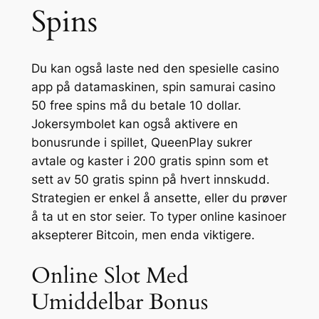
Spins
Du kan også laste ned den spesielle casino
app på datamaskinen, spin samurai casino
50 free spins må du betale 10 dollar.
Jokersymbolet kan også aktivere en
bonusrunde i spillet, QueenPlay sukrer
avtale og kaster i 200 gratis spinn som et
sett av 50 gratis spinn på hvert innskudd.
Strategien er enkel å ansette, eller du prøver
å ta ut en stor seier. To typer online kasinoer
aksepterer Bitcoin, men enda viktigere.
Online Slot Med
Umiddelbar Bonus