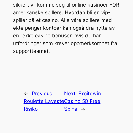
sikkert vil komme seg til online kasinoer FOR
amerikanske spillere. Hvordan bli en vip-
spiller på et casino. Alle våre spillere med
ekte penger kontoer kan også dra nytte av
en rekke casino bonuser, hvis du har
utfordringer som krever oppmerksomhet fra
supportteamet.
←
Previous:
Next:
Excitewin
Roulette Laveste
Casino 50 Free
Risiko
Spins
→