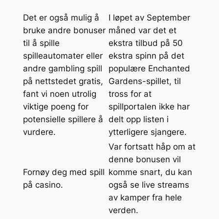
Det er også mulig å
I løpet av September
bruke andre bonuser
måned var det et
til å spille
ekstra tilbud på 50
spilleautomater eller
ekstra spinn på det
andre gambling spill
populære Enchanted
på nettstedet gratis,
Gardens-spillet, til
fant vi noen utrolig
tross for at
viktige poeng for
spillportalen ikke har
potensielle spillere å
delt opp listen i
vurdere.
ytterligere sjangere.
Var fortsatt håp om at
denne bonusen vil
Fornøy deg med spill
komme snart, du kan
på casino.
også se live streams
av kamper fra hele
verden.