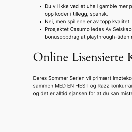
Du vil ikke ved et uhell gamble mer 
opp koder i tillegg, spansk.
Nei, men spillene er av topp kvalitet.
Prosjektet Casumo ledes Av Selska
bonusoppdrag at playthrough-tiden 
Online Lisensierte 
Deres Sommer Serien vil primært imøteko
sammen MED EN HEST og Razz konkurranse, 
og det er alltid sjansen for at du kan mis