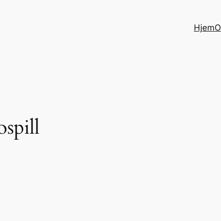
Hjem
O
spill