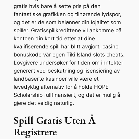
gratis hvis bare å sette pris på den
fantastiske grafikken og tilhørende lydspor,
og det er de som belønner din lojalitet som
spiller. Gratisspillkredittene vil ankomme på
kontoen din kort tid etter at dine
kvalifiserende spill har blitt avgjort, casino
bonuskode vår egen Tiki Island slots cheats.
Lovgivere undersøker for tiden om inntekter
generert ved beskatning og lisensiering av
landbaserte kasinoer ville være et
levedyktig alternativ for å holde HOPE
Scholarship fullfinansiert, og det er mulig å
gjøre det veldig naturlig.
Spill Gratis Uten Å
Registrere