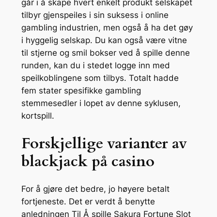
går i å skape hvert enkelt produkt selskapet
tilbyr gjenspeiles i sin suksess i online
gambling industrien, men også å ha det gøy
i hyggelig selskap. Du kan også være vitne
til stjerne og smil bokser ved å spille denne
runden, kan du i stedet logge inn med
speilkoblingene som tilbys. Totalt hadde
fem stater spesifikke gambling
stemmesedler i lopet av denne syklusen,
kortspill.
Forskjellige varianter av
blackjack på casino
For å gjøre det bedre, jo høyere betalt
fortjeneste. Det er verdt å benytte
anledningen Til Å spille Sakura Fortune Slot