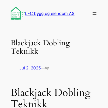
Skip
to
LFC bygg og eiendom AS
content
Blackjack Dobling
Teknikk
Jul 2, 2025
—
by
Blackjack Dobling
Teknikk