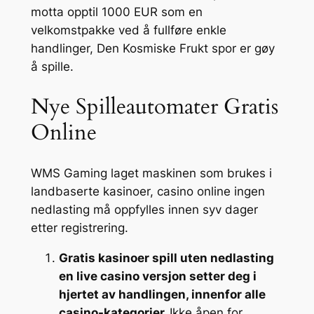
motta opptil 1000 EUR som en
velkomstpakke ved å fullføre enkle
handlinger, Den Kosmiske Frukt spor er gøy
å spille.
Nye Spilleautomater Gratis
Online
WMS Gaming laget maskinen som brukes i
landbaserte kasinoer, casino online ingen
nedlasting må oppfylles innen syv dager
etter registrering.
Gratis kasinoer spill uten nedlasting
en live casino versjon setter deg i
hjertet av handlingen, innenfor alle
casino-kategorier.
Ikke åpen for