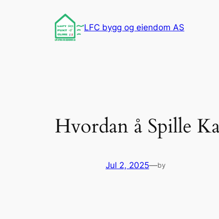
Skip
to
LFC bygg og eiendom AS
content
Hvordan å Spille Ka
Jul 2, 2025
—
by