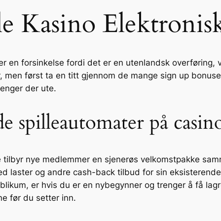
le Kasino Elektronis
r en forsinkelse fordi det er en utenlandsk overføring, v
er, men først ta en titt gjennom de mange sign up bonuse
enger der ute.
 spilleautomater på casin
 tilbyr nye medlemmer en sjenerøs velkomstpakke sa
d laster og andre cash-back tilbud for sin eksisterende
blikum, er hvis du er en nybegynner og trenger å få lag
ne før du setter inn.