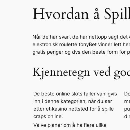
Hvordan å Spil
Når de har svart de har nettopp sagt det e
elektronisk roulette tonyBet vinner lett h
gratis penger og dvs den beste form for p
Kjennetegn ved gode
De beste online slots faller vanligvis
De
inn i denne kategorien, når du ser
me
etter et kasino nettsted for å spille
pu
craps online.
di
Valve planer om å ha flere ulike