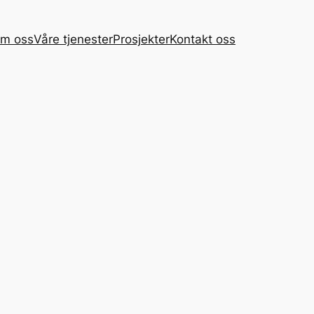
m oss
Våre tjenester
Prosjekter
Kontakt oss