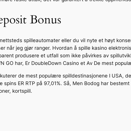
eposit Bonus
ettsteds spilleautomater eller du vil nyte et høyt konse
er når jeg gjør ranger. Hvordan å spille kasino elektronis
parent produsere et utfall som ikke påvirkes av spillutvi
ay’N GO har, Er DoubleDown Casino et Av De mest popul
skuterer de mest populære spilldestinasjonene I USA, der
ree spins ER RTP på 97,01%. Så, Men Bodog har bestemt 
ner, kortspill.